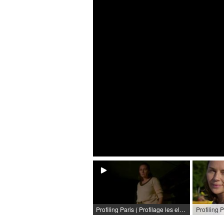
Profiling Paris ( Profilage les elus) (TV series) / 2016 / Role: Selma (ép. 'Les Élus, deuxième partie') / R: Vincent Jamain / TF1 [fr]