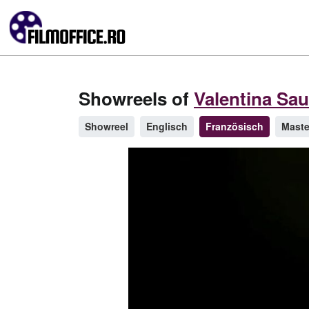
Showreels of
Valentina Sa
Showreel
Englisch
Französisch
Maste