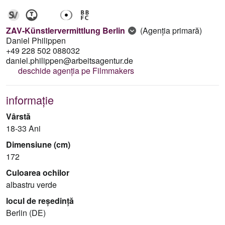
ZAV-Künstlervermittlung Berlin
(Agenția primară)
Daniel Philippen
+49 228 502 088032
daniel.philippen@arbeitsagentur.de
deschide agenția pe Filmmakers
informație
Vârstă
18-33 Ani
Dimensiune (cm)
172
Culoarea ochilor
albastru verde
locul de reședință
Berlin (DE)