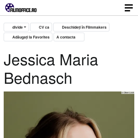
divide
CV ca
Deschideți în Filmmakers
Adăugați la Favorites
A contacta
Jessica Maria
Bednasch
© Oliver Look