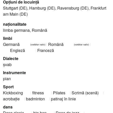
Opțiuni de locuință
Stuttgart (DE), Hamburg (DE), Ravensburg (DE), Frankfurt
am Main (DE)
naţionalitate
limba germana, Română
limbi
Germană
Română
(vorbitor nativ)
(vorbitor nativ)
Engleză
Franceză
Dialecte
şvab
Instrumente
pian
Sport
Kickboxing
fitness
Pilates
Scrimă (scenă)
acrobaţie
badminton
patinaj în linie
dans
Dans clasic
hip hop
Dans de jazz