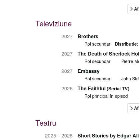
Televiziune
2027
Brothers
Rol secundar
Distributie:
2027
The Death of Sherlock Ho
Rol secundar
Pierre M
2027
Embassy
Rol secundar
John Str
2026
The Faithful
(Serial TV)
Rol principal în episod
Teatru
2025 – 2026
Short Stories by Edgar Al