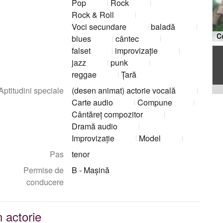
Pop
Rock
Rock & Roll
Voci secundare
baladă
blues
cântec
falset
improvizaţie
jazz
punk
reggae
Țară
Aptitudini speciale
(desen animat) actorie vocală
Carte audio
Compune
Cântăreț compozitor
Dramă audio
Improvizaţie
Model
Pas
tenor
Permise de
B - Mașină
conducere
 actorie