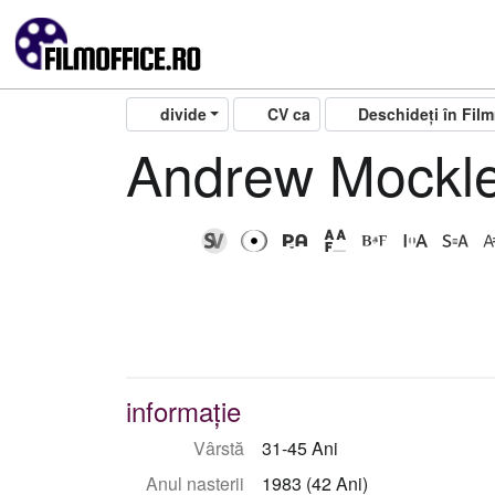
divide
CV ca
Deschideți în Fil
Andrew Mockl
informație
Vârstă
31-45 Ani
Anul nasterii
1983 (42 Ani)