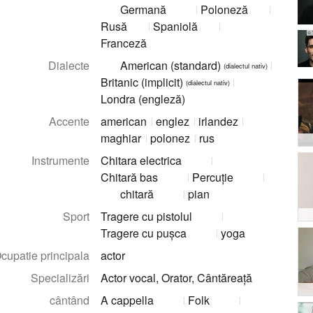
Germană
Poloneză
Rusă
Spaniolă
© 
Franceză
Dialecte
American (standard)
(dialectul nativ)
Britanic (implicit)
(dialectul nativ)
Londra (engleză)
Accente
american
englez
irlandez
maghiar
polonez
rus
Instrumente
Chitara electrica
Chitară bas
Percuţie
chitară
pian
Sport
Tragere cu pistolul
Tragere cu pușca
yoga
cupatie principala
actor
Specializări
Actor vocal, Orator, Cântăreaţă
cântând
A cappella
Folk