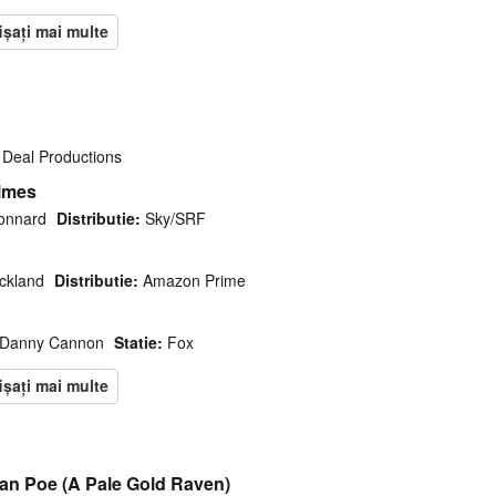
Deal Productions
lmes
onnard
Distributie:
Sky/SRF
ickland
Distributie:
Amazon Prime
Danny Cannon
Statie:
Fox
lan Poe (A Pale Gold Raven)