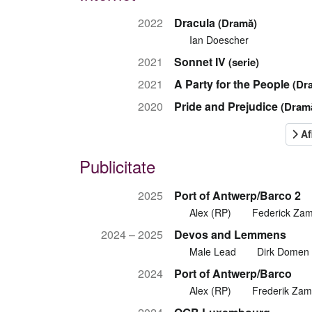
2022
Dracula
(Dramă)
Ian Doescher
2021
Sonnet IV
(serie)
2021
A Party for the People
(Dr
2020
Pride and Prejudice
(Dram
Publicitate
2025
Port of Antwerp/Barco 2
Alex (RP)
Federick Za
2024 – 2025
Devos and Lemmens
Male Lead
Dirk Domen
2024
Port of Antwerp/Barco
Alex (RP)
Frederik Za