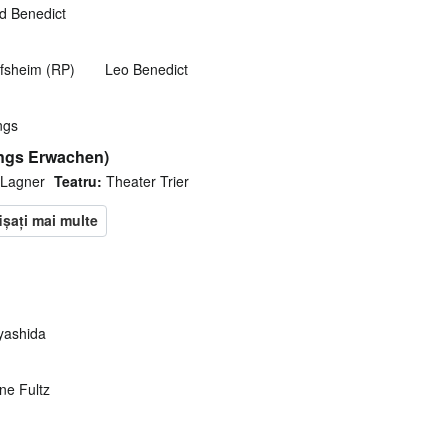
d Benedict
fsheim (RP)
Leo Benedict
ngs
ings Erwachen)
 Lagner
Teatru:
Theater Trier
yashida
ne Fultz