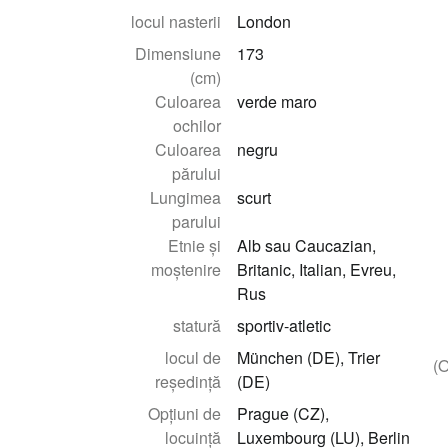
locul nasterii
London
Dimensiune
173
(cm)
Culoarea
verde maro
ochilor
Culoarea
negru
părului
Lungimea
scurt
parului
Etnie și
Alb sau Caucazian,
moștenire
Britanic, Italian, Evreu,
Rus
statură
sportiv-atletic
locul de
München (DE), Trier
(O
reședință
(DE)
Opțiuni de
Prague (CZ),
locuință
Luxembourg (LU), Berlin