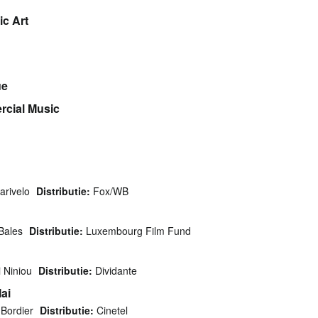
c Art
ue
rcial Music
arivelo
Distributie:
Fox/WB
Bales
Distributie:
Luxembourg Film Fund
i Niniou
Distributie:
Dividante
ai
 Bordier
Distributie:
Cinetel