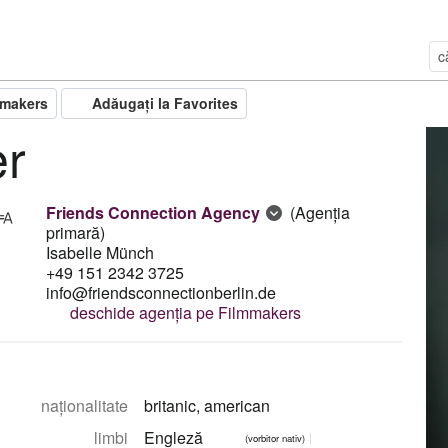
mmakers
Adăugați la Favorites
er
Friends Connection Agency
(Agenția
primară)
Isabelle Münch
+49 151 2342 3725
info@friendsconnectionberlin.de
deschide agenția pe Filmmakers
naţionalitate
britanic, american
limbi
Engleză
(vorbitor nativ)