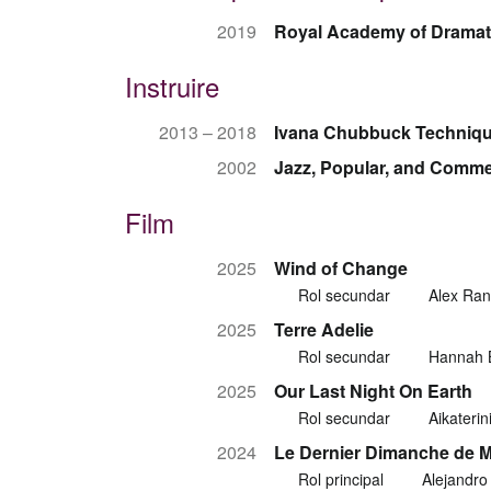
2019
Royal Academy of Dramati
Instruire
2013 – 2018
Ivana Chubbuck Techniq
2002
Jazz, Popular, and Comme
Film
2025
Wind of Change
Rol secundar
Alex Ran
2025
Terre Adelie
Rol secundar
Hannah 
2025
Our Last Night On Earth
Rol secundar
Aikaterin
2024
Le Dernier Dimanche de M
Rol principal
Alejandro