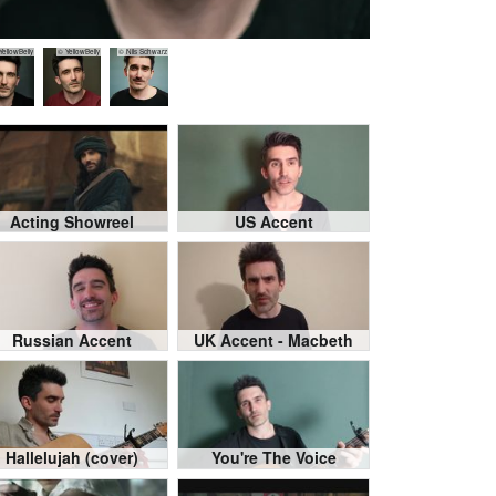
YellowBelly
© YellowBelly
© Nils Schwarz
Acting Showreel
US Accent
Russian Accent
UK Accent - Macbeth
Hallelujah (cover)
You're The Voice