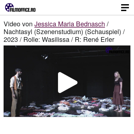
Video von
Jessica Maria Bednasch
/
Nachtasyl (Szenenstudium) (Schauspiel) /
2023 / Rolle: Wasilissa / R: René Erler
V
i
d