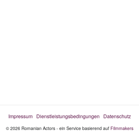
e
o
a
b
s
Impressum
Dienstleistungsbedingungen
Datenschutz
p
© 2026 Romanian Actors - ein Service basierend auf
Filmmakers