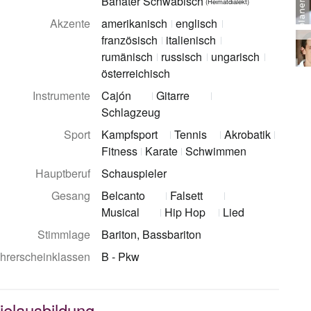
Banater Schwäbisch
(Heimatdialekt)
Akzente
amerikanisch
englisch
französisch
italienisch
rumänisch
russisch
ungarisch
österreichisch
Instrumente
Cajón
Gitarre
Schlagzeug
Sport
Kampfsport
Tennis
Akrobatik
Fitness
Karate
Schwimmen
Hauptberuf
Schauspieler
Gesang
Belcanto
Falsett
Musical
Hip Hop
Lied
Stimmlage
Bariton, Bassbariton
hrerscheinklassen
B - Pkw
ielausbildung