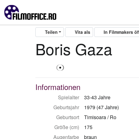
Teilen
Vita als
In Filmmakers ö
Boris Gaza
Informationen
Spielalter
33-43 Jahre
Geburtsjahr
1979 (47 Jahre)
Geburtsort
Timisoara / Ro
Größe (cm)
175
Augenfarbe
braun