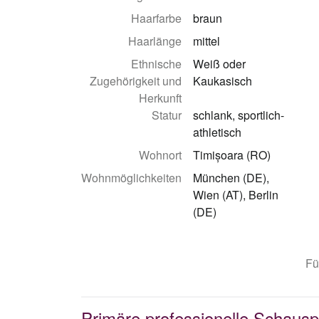
Haarfarbe
braun
Haarlänge
mittel
Ethnische
Weiß oder
Zugehörigkeit und
Kaukasisch
Herkunft
Statur
schlank, sportlich-
athletisch
Wohnort
Timișoara (RO)
Wohnmöglichkeiten
München (DE),
Wien (AT), Berlin
(DE)
Fü
Primäre professionelle Schausp