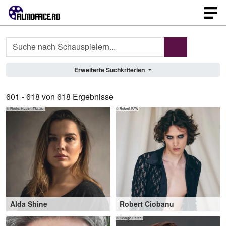
Profilsuche
Erweiterte Suchkriterien
601 - 618 von 618 Ergebnisse
© Photo: Hubert Tikatsch
© Robert FAW
Alda Shine
Robert Ciobanu
19-32 Jahre
,
Wien (AT)
21-24 Jahre
,
Rome (IT)
actors + models republic
Fashion Art Wise
© George Rotaru